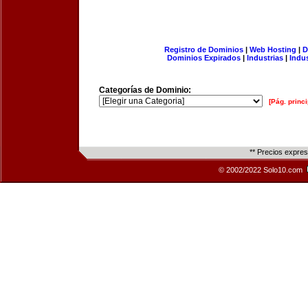
Registro de Dominios
|
Web Hosting
|
D
Dominios Expirados
|
Industrias
|
Indu
Categorías de Dominio:
[Pág. princi
** Precios expre
© 2002/2022 Solo10.com