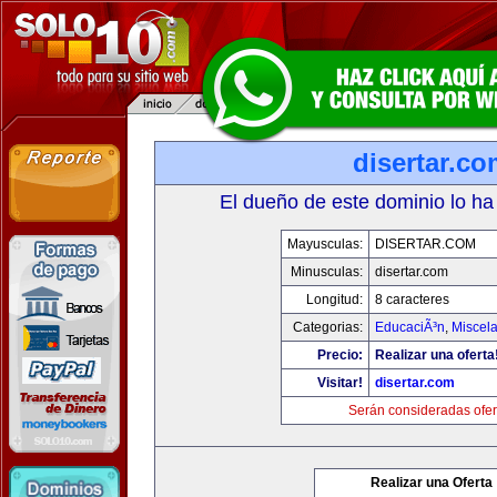
disertar.c
El dueño de este dominio lo ha
Mayusculas:
DISERTAR.COM
Minusculas:
disertar.com
Longitud:
8 caracteres
Categorias:
EducaciÃ³n
,
Miscela
Precio:
Realizar una oferta
Visitar!
disertar.com
Serán consideradas ofer
Realizar una Oferta