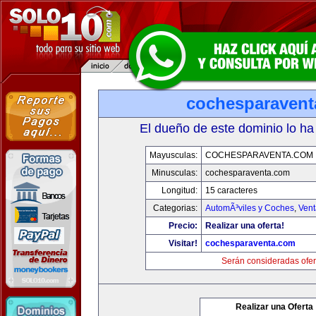
cochesparaven
El dueño de este dominio lo ha
Mayusculas:
COCHESPARAVENTA.COM
Minusculas:
cochesparaventa.com
Longitud:
15 caracteres
Categorias:
AutomÃ³viles y Coches
,
Vent
Precio:
Realizar una oferta!
Visitar!
cochesparaventa.com
Serán consideradas ofer
Realizar una Oferta