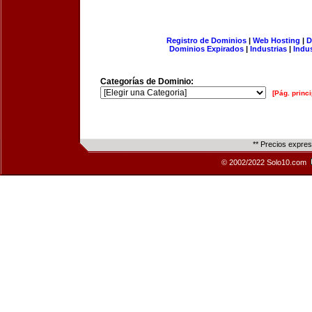
Registro de Dominios
|
Web Hosting
|
D
Dominios Expirados
|
Industrias
|
Indu
Categorías de Dominio:
[Pág. princi
** Precios expre
© 2002/2022 Solo10.com