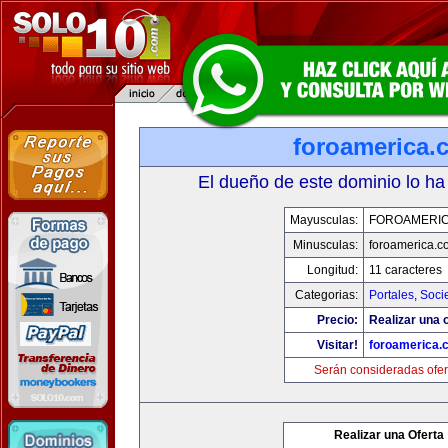
foroamerica.
El dueño de este dominio lo ha
Mayusculas:
FOROAMERI
Minusculas:
foroamerica.c
Longitud:
11 caracteres
Categorias:
Portales
,
Soci
Precio:
Realizar una o
Visitar!
foroamerica.
Serán consideradas ofer
Realizar una Oferta