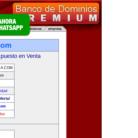
com
 puesto en Venta
CA.COM
om
edad
ferta!
com
tas