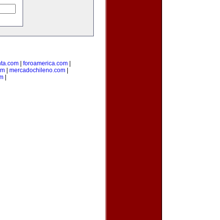
nta.com
|
foroamerica.com
|
om
|
mercadochileno.com
|
om
|