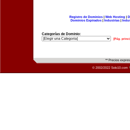
Registro de Dominios
|
Web Hosting
|
D
Dominios Expirados
|
Industrias
|
Indu
Categorías de Dominio:
[Pág. princi
** Precios expre
© 2002/2022 Solo10.com