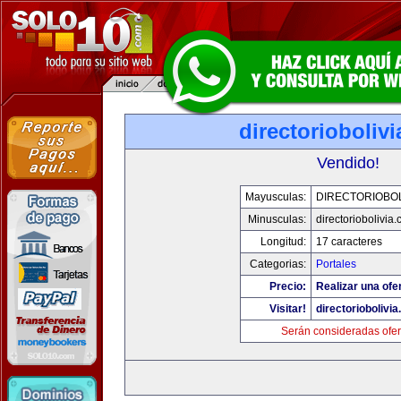
directorioboliv
Vendido!
Mayusculas:
DIRECTORIOBOL
Minusculas:
directoriobolivia
Longitud:
17 caracteres
Categorias:
Portales
Precio:
Realizar una ofer
Visitar!
directoriobolivi
Serán consideradas ofer