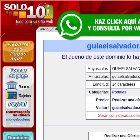
guiaelsalvado
El dueño de este dominio lo ha
Mayusculas:
GUIAELSALVA
Minusculas:
guiaelsalvador.
Longitud:
14 caracteres
Categorias:
Portales
Precio:
Realizar una of
Visitar!
guiaelsalvador
Serán consideradas ofer
Realizar una Oferta