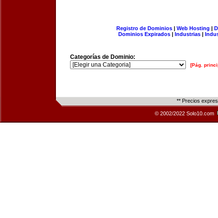
Registro de Dominios
|
Web Hosting
|
D
Dominios Expirados
|
Industrias
|
Indu
Categorías de Dominio:
[Pág. princi
** Precios expre
© 2002/2022 Solo10.com