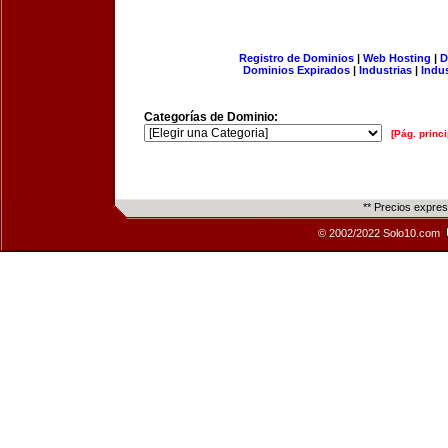
Registro de Dominios
|
Web Hosting
|
D
Dominios Expirados
|
Industrias
|
Indu
Categorías de Dominio:
[Pág. princi
** Precios expre
© 2002/2022 Solo10.com