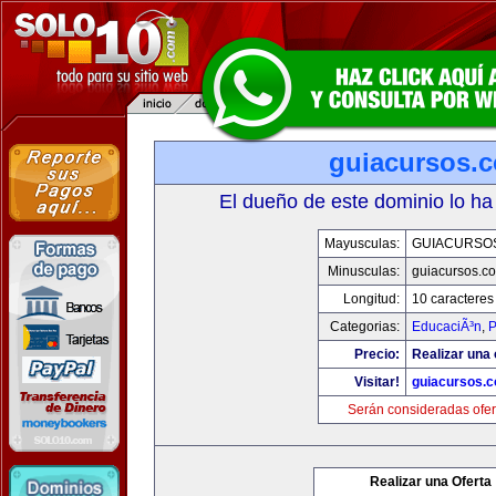
guiacursos.
El dueño de este dominio lo ha
Mayusculas:
GUIACURSO
Minusculas:
guiacursos.c
Longitud:
10 caracteres
Categorias:
EducaciÃ³n
,
P
Precio:
Realizar una 
Visitar!
guiacursos.
Serán consideradas ofer
Realizar una Oferta