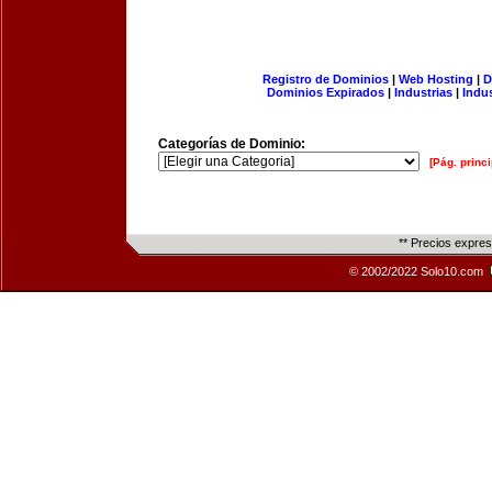
Registro de Dominios
|
Web Hosting
|
D
Dominios Expirados
|
Industrias
|
Indu
Categorías de Dominio:
[Pág. princi
** Precios expre
© 2002/2022 Solo10.com