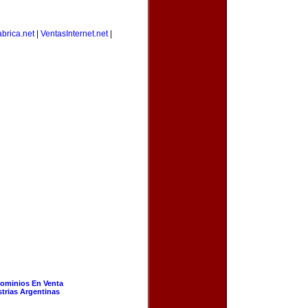
brica.net
|
VentasInternet.net
|
ominios En Venta
strias Argentinas