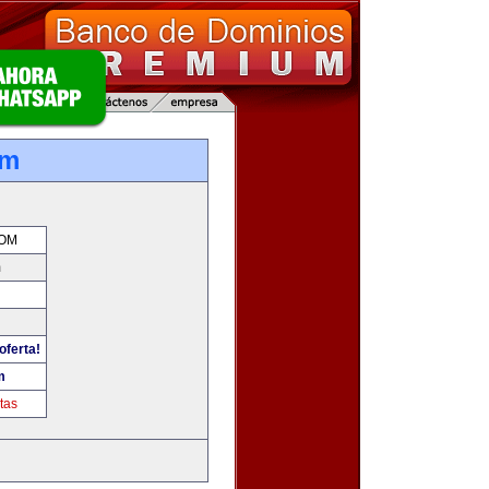
om
COM
m
oferta!
m
tas