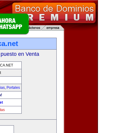
ca.net
 puesto en Venta
CA.NET
t
ias
,
Portales
a!
et
tas