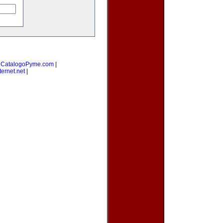
|
CatalogoPyme.com
|
ernet.net
|