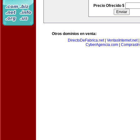
Precio Ofrecido $
Otros dominios en venta:
DirectoDeFabrica.net
|
VentasInternet.net
CyberAgencia.com
|
ComprasInt