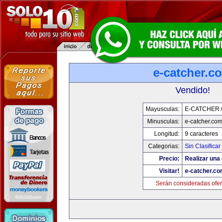
e-catcher.c
Vendido!
Mayusculas:
E-CATCHER
Minusculas:
e-catcher.co
Longitud:
9 caracteres
Categorias:
Sin Clasificar
Precio:
Realizar una 
Visitar!
e-catcher.c
Serán consideradas ofer