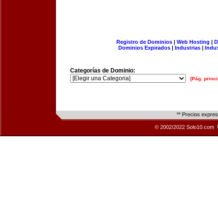
Registro de Dominios
|
Web Hosting
|
D
Dominios Expirados
|
Industrias
|
Indu
Categorías de Dominio:
[Pág. princi
** Precios expre
© 2002/2022 Solo10.com