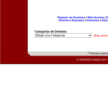
Registro de Dominios
|
Web Hosting
|
D
Dominios Expirados
|
Industrias
|
Indu
Categorías de Dominio:
[Pág. princi
** Precios expre
© 2002/2022 Solo10.com