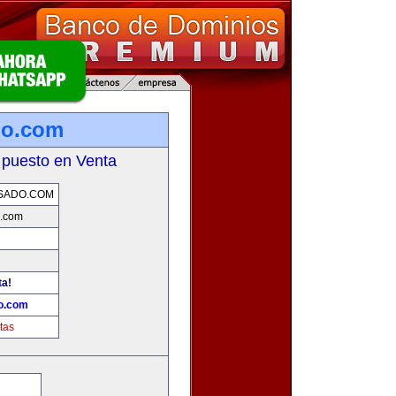
do.com
 puesto en Venta
SADO.COM
.com
ta!
o.com
tas