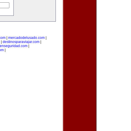
.com
|
mercadodelusado.com
|
|
destinosparaviajar.com
|
aenseguridad.com
|
com
|