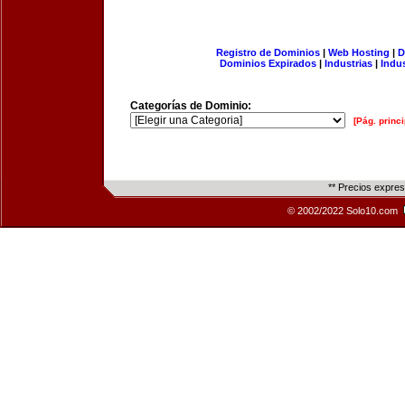
Registro de Dominios
|
Web Hosting
|
D
Dominios Expirados
|
Industrias
|
Indu
Categorías de Dominio:
[Pág. princi
** Precios expre
© 2002/2022 Solo10.com