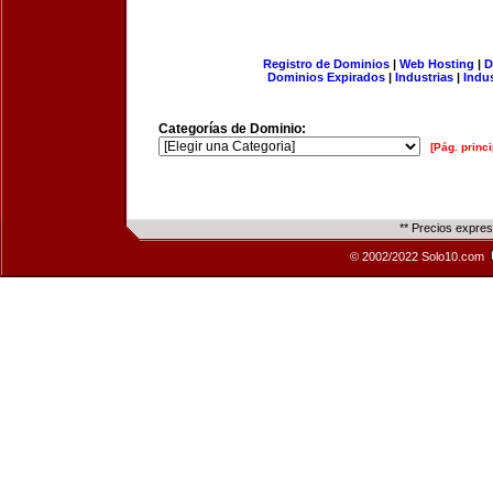
Registro de Dominios
|
Web Hosting
|
D
Dominios Expirados
|
Industrias
|
Indu
Categorías de Dominio:
[Pág. princi
** Precios expre
© 2002/2022 Solo10.com