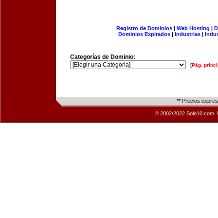
Registro de Dominios
|
Web Hosting
|
D
Dominios Expirados
|
Industrias
|
Indu
Categorías de Dominio:
[Pág. princi
** Precios expre
© 2002/2022 Solo10.com