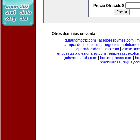
Precio Ofrecido $
Otros dominios en venta:
guiautomotriz.com
|
asesorespymes.com
|
m
camposdechile.com
|
elnegocioinmobiliario
operadoradeturismo.com
|
vacacione
encuestasprofesionales.com
|
empresasdecolom
guiavenezuela.com
|
hostempresas.com
|
ho
inmobiliariasuruguay.c