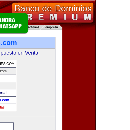
s.com
 puesto en Venta
MES.COM
.com
erta!
s.com
tas