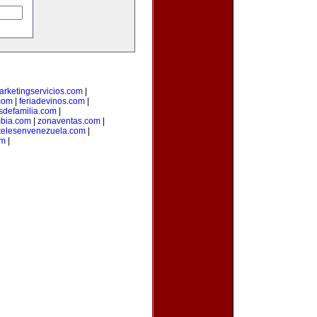
arketingservicios.com
|
.com
|
feriadevinos.com
|
sdefamilia.com
|
bia.com
|
zonaventas.com
|
telesenvenezuela.com
|
om
|