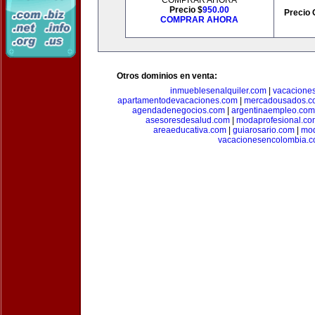
COMPRAR AHORA
Precio $
950.00
Precio 
COMPRAR AHORA
Otros dominios en venta:
inmueblesenalquiler.com
|
vacacione
apartamentodevacaciones.com
|
mercadousados.c
agendadenegocios.com
|
argentinaempleo.com
asesoresdesalud.com
|
modaprofesional.co
areaeducativa.com
|
guiarosario.com
|
mod
vacacionesencolombia.