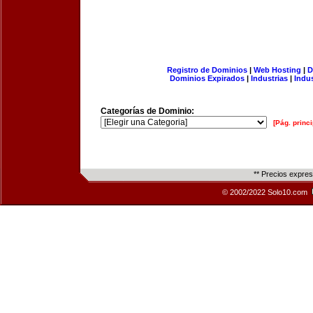
Registro de Dominios
|
Web Hosting
|
D
Dominios Expirados
|
Industrias
|
Indu
Categorías de Dominio:
[Pág. princi
** Precios expre
© 2002/2022 Solo10.com