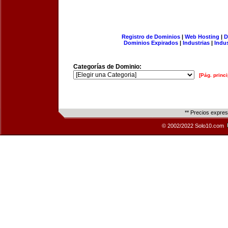
Registro de Dominios
|
Web Hosting
|
D
Dominios Expirados
|
Industrias
|
Indu
Categorías de Dominio:
[Pág. princi
** Precios expre
© 2002/2022 Solo10.com