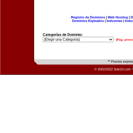
Registro de Dominios
|
Web Hosting
|
D
Dominios Expirados
|
Industrias
|
Indu
Categorías de Dominio:
[Pág. princi
** Precios expre
© 2002/2022 Solo10.com