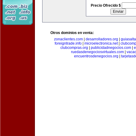
Precio Ofrecido $
Otros dominios en venta:
zonaclientes.com
|
desarrolladores.org
|
guiasalt
foreigntrade.info
|
microelectronica.net
|
clubcom
clubcompras.org
|
publicidadnegocios.com
|
e
ruedasdenegociosvirtuales.com
|
vacac
encuentrosdenegocios.org
|
tarjetas