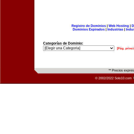
Registro de Dominios
|
Web Hosting
|
D
Dominios Expirados
|
Industrias
|
Indu
Categorías de Dominio:
[Pág. princi
** Precios expre
© 2002/2022 Solo10.com