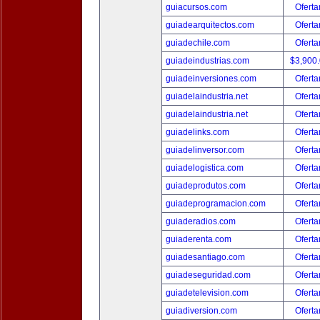
guiacursos.com
Oferta
guiadearquitectos.com
Oferta
guiadechile.com
Oferta
guiadeindustrias.com
$3,900
guiadeinversiones.com
Oferta
guiadelaindustria.net
Oferta
guiadelaindustria.net
Oferta
guiadelinks.com
Oferta
guiadelinversor.com
Oferta
guiadelogistica.com
Oferta
guiadeprodutos.com
Oferta
guiadeprogramacion.com
Oferta
guiaderadios.com
Oferta
guiaderenta.com
Oferta
guiadesantiago.com
Oferta
guiadeseguridad.com
Oferta
guiadetelevision.com
Oferta
guiadiversion.com
Oferta