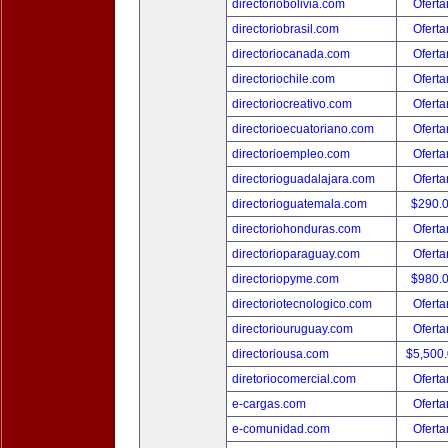
directoriobolivia.com
Oferta
directoriobrasil.com
Oferta
directoriocanada.com
Oferta
directoriochile.com
Oferta
directoriocreativo.com
Oferta
directorioecuatoriano.com
Oferta
directorioempleo.com
Oferta
directorioguadalajara.com
Oferta
directorioguatemala.com
$290.
directoriohonduras.com
Oferta
directorioparaguay.com
Oferta
directoriopyme.com
$980.
directoriotecnologico.com
Oferta
directoriouruguay.com
Oferta
directoriousa.com
$5,500
diretoriocomercial.com
Oferta
e-cargas.com
Oferta
e-comunidad.com
Oferta