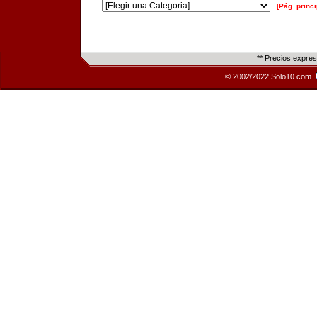
[Pág. princi
** Precios expre
© 2002/2022 Solo10.com