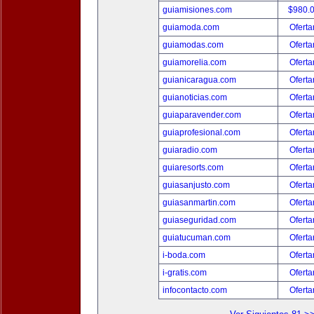
guiamisiones.com
$980.
guiamoda.com
Oferta
guiamodas.com
Oferta
guiamorelia.com
Oferta
guianicaragua.com
Oferta
guianoticias.com
Oferta
guiaparavender.com
Oferta
guiaprofesional.com
Oferta
guiaradio.com
Oferta
guiaresorts.com
Oferta
guiasanjusto.com
Oferta
guiasanmartin.com
Oferta
guiaseguridad.com
Oferta
guiatucuman.com
Oferta
i-boda.com
Oferta
i-gratis.com
Oferta
infocontacto.com
Oferta